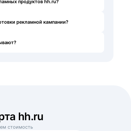
ламных продуктов hh.ru?
готовки рекламной кампании?
ывают?
рта hh.ru
аем стоимость