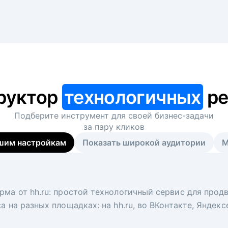
руктор
технологичных
ре
Подберите инструмент для своей
бизнес-задачи
за пару кликов
шим настройкам
Показать широкой аудитории
М
я
 рекрутер
рма от hh.ru: простой технологичный сервис для прод
 для вакансий на главной странице hh.ru. Увеличивает
под ключ. Решите, сколько кандидатов и когда вам нуж
а на разных площадках: на hh.ru, во ВКонтакте, Яндек
ологи, рекрутеры и проектные менеджеры hh.ru с цел
тов