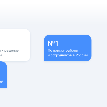
№1
йти решение
По поиску работы
са
и сотрудников в России
ий