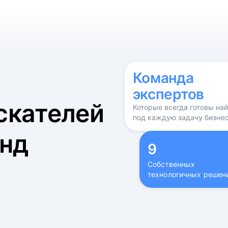
б
Команда
экспертов
скателей
Которые всегда готовы на
под каждую задачу бизне
нд
9
Собственных
технологичных решен