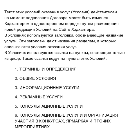
Текст этих условий оказания услуг (Условия) действителен
на момент подписания Договора может быть изменен
Хэдхантером в одностороннем порядке путем размещения
новой редакции Условий на Сайте Хэдхантера.
В Условиях используются заголовки, обозначающие название
услуги. Эти заголовки дают названия разделам, в которых
описываются условия оказания услуг.
В Условиях используются ссылки на пункты, состоящие только
из цифр. Такие ссылки ведут на пункты этих Условий.
1. ТЕРМИНЫ И ОПРЕДЕЛЕНИЯ
2. ОБЩИЕ УСЛОВИЯ
3. ИНФОРМАЦИОННЫЕ УСЛУГИ
1.1. Хэдхантер, или
Хэдхантер, ООО
4. РЕКЛАМНЫЕ УСЛУГИ
HeadHunter, или
«Хэдхантер», ИНН
2.1. Типы и статусы регистрации
5. КОНСУЛЬТАЦИОННЫЕ УСЛУГИ
Исполнитель
7718620740, адрес:
Типы регистрации
3.1. Предоставление доступа к базе данных
2.2. Активация услуг
6. КОНСУЛЬТАЦИОННЫЕ УСЛУГИ И ОРГАНИЗАЦИЯ
125047, г. Москва,
резюме с предложениями Соискателей
Описание и активация
УЧАСТИЯ В КОНКУРСАХ, ЯРМАРКАХ И ПРОЧИХ
2.1.1. Заказчику может быть присвоен один
4.0. Общие условия оказания рекламных услуг
внутригородская
о трудоустройстве с возможностью просмотра
МЕРОПРИЯТИЯХ
из Типов регистраций.
территория
4.0.1. Хэдхантер оказывает Заказчику услугу