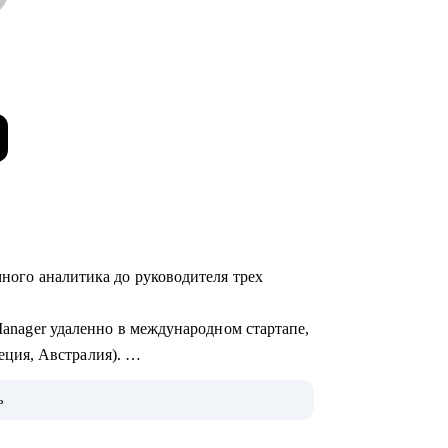
много аналитика до руководителя трех
 Manager удаленно в международном стартапе,
ция, Австралия).
 Product Owner в Revolut.
ь
ироваться в Европу, пройти собеседования
 своих силах).