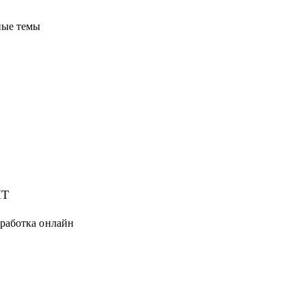
ные темы
IT
тработка онлайн