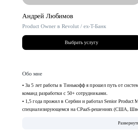
Андрей Любимов
Product Owner в Revolut / ex-T-Банк
Выбрать услугу
Обо мне
• За 5 лет работы в Тинькофф я прошел путь от систе
команд разработки с 50+ сотрудниками.
• 1,5 года прожил в Сербии и работал Senior Product
специализирующемся на CPaaS-решениях (США, Шве
• Жил в Дубае, переехал в Барселону и работаю Senior
Развернут
• Провел 200+ консультаций (мои менти смогли релоц
на выбранные позиции, почувствовать уверенность в