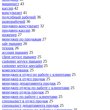
машинист
43
кассир
42
консультант
41
подсобный рабочий
36
разнорабочий
36
продавец-консультант
32
продавец-кассир
30
инженер
27
менеджер по продажам
27
sale manager
26
техник
26
account manager
25
client service manager
25
customer service manager
25
customer service specialist
25
комплектовщик
25
менеджер в отдел по работе с клиентами
25
менеджер в отдел продаж
25
менеджер департамента продаж
25
менеджер отдела по работе с клиентами
25
менеджер отдела продаж
25
менеджер по работе с клиентами
25
специалист в отдел продаж
25
специалист департамента продаж
25
специалист отдела по работе с клиентами
25