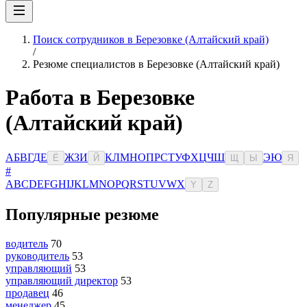
Поиск сотрудников в Березовке (Алтайский край)
/
Резюме специалистов в Березовке (Алтайский край)
Работа в Березовке
(Алтайский край)
А
Б
В
Г
Д
Е
Ж
З
И
К
Л
М
Н
О
П
Р
С
Т
У
Ф
Х
Ц
Ч
Ш
Э
Ю
Ё
Й
Щ
Ы
Я
#
A
B
C
D
E
F
G
H
I
J
K
L
M
N
O
P
Q
R
S
T
U
V
W
X
Y
Z
Популярные резюме
водитель
70
руководитель
53
управляющий
53
управляющий директор
53
продавец
46
менеджер
45