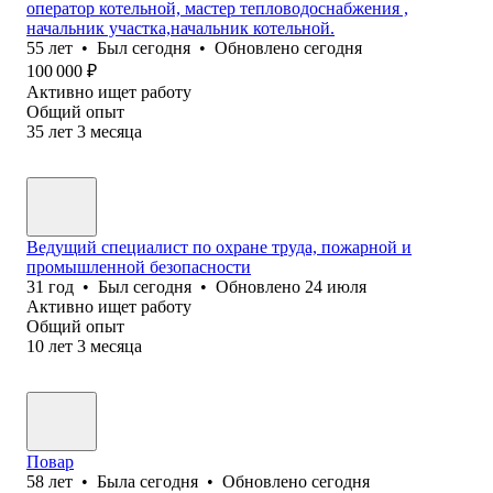
оператор котельной, мастер тепловодоснабжения ,
начальник участка,начальник котельной.
55
лет
•
Был
сегодня
•
Обновлено
сегодня
100 000
₽
Активно ищет работу
Общий опыт
35
лет
3
месяца
Ведущий специалист по охране труда, пожарной и
промышленной безопасности
31
год
•
Был
сегодня
•
Обновлено
24 июля
Активно ищет работу
Общий опыт
10
лет
3
месяца
Повар
58
лет
•
Была
сегодня
•
Обновлено
сегодня