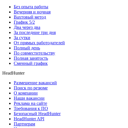
Без опыта работы
Вечерняя и ночная
Вахтовый метод
График 5/2
Два через два
За последние три дня
За сутки
От прямых работодателей
Полный день
По совместительству
Полная занятость
Сменный график
HeadHunter
Размещение вакансий
Поиск по резюме
О компании
Наши вакансии
Реклама на сайте
Требования к ПО
Безопасный HeadHunter
HeadHunter API
Партнерам