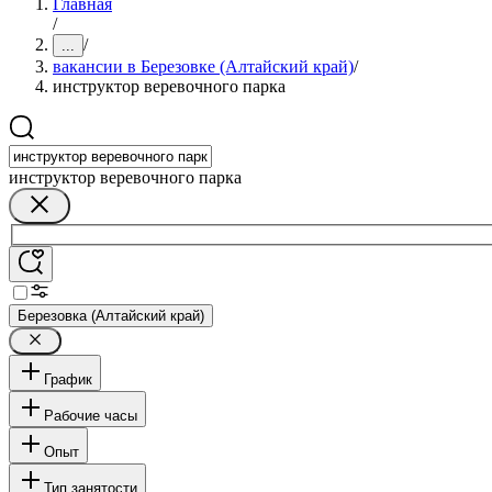
Главная
/
/
...
вакансии в Березовке (Алтайский край)
/
инструктор веревочного парка
инструктор веревочного парка
Березовка (Алтайский край)
График
Рабочие часы
Опыт
Тип занятости