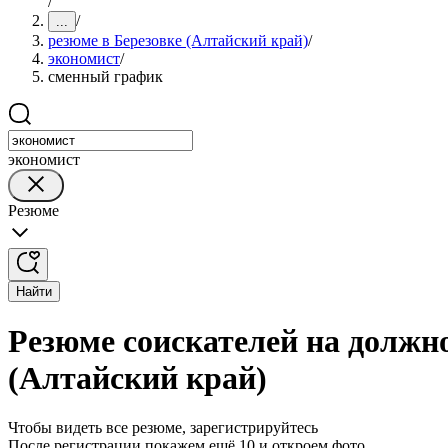
/
/
...
резюме в Березовке (Алтайский край)
/
экономист
/
сменный график
экономист
Резюме
Найти
Резюме соискателей на должн
(Алтайский край)
Чтобы видеть все резюме, зарегистрируйтесь
После регистрации покажем ещё 10 и откроем фото